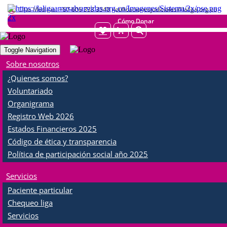
Citas Médicas:
+57 606 333 3340 notificacionesjudiciales@laliga.org.co
Cómo Donar
Toggle Navigation
MENU
Sobre nosotros
¿Quienes somos?
Eventos Liga
Voluntariado
Organigrama
Facebook
Twitter
WhatsApp
Share
Registro Web 2026
Estados Financieros 2025
Código de ética y transparencia
Política de participación social año 2025
Servicios
Paciente particular
Chequeo liga
Servicios