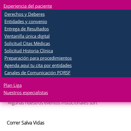
Llenamos de vida a la comunidad
Experiencia del paciente
Derechos y Deberes
En la
Fundación La Liga AmaSalvarVidas
celebramos la
Entidades y convenio
vida todos los días y trabajamos con el corazón para
Entrega de Resultados
brindarle a nuestra comunidad espacios llenos de
Ventanilla única digital
prevención, autocuidado y esperanza.
Solicitud Citas Médicas
Por eso, impulsamos y fortalecemos celebraciones
Solicitud Historia Clínica
emblemáticas e institucionalizadas, diseñadas para
Preparación para procedimientos
conectar con las personas, promover hábitos saludables
Agenda aquí tu cita por entidades
y seguir construyendo una imagen cercana, humana y
Canales de Comunicación PQRSF
comprometida con el bienestar de todos.
Plan Liga
Porque cada encuentro es una oportunidad para cuidar,
inspirar y transformar vidas
Nuestros especialistas
Algunas nuestros eventos instucionales son:
Correr Salva Vidas