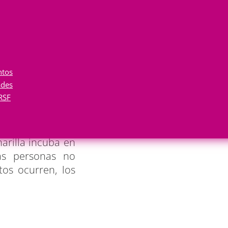
ensidad de mosquitos y donde la mayoría de la
condiciones, los mosquitos infectados de la espec
ntos
ades
RSF
marilla incuba en
as personas no
os ocurren, los