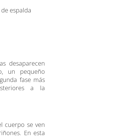
 de espalda
mas desaparecen
o, un pequeño
egunda fase más
teriores a la
del cuerpo se ven
riñones. En esta