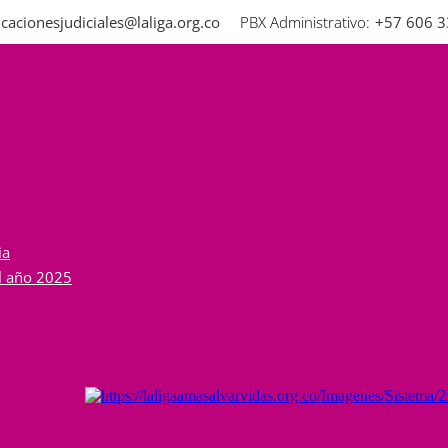
cacionesjudiciales@laliga.org.co
PBX Administrativo:
+57 606 
ue debes saber para prot
l hemorrágica aguda que es endémica en áreas tr
rilla se refiere a la ictericia que afecta a alguno
ia
al año 2025
r de otras fiebres hemorrágicas virales como el ar
lto impacto y alta amenaza, con riesgo de propag
l. Grandes epidemias de fiebre amarilla ocurren 