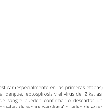
nosticar (especialmente en las primeras etapas)
ngue, leptospirosis y el virus del Zika, así
 de sangre pueden confirmar o descartar un
 pruebas de sangre (serología) pueden detectar