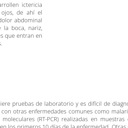
rollen ictericia
 ojos, de ahí el
 dolor abdominal
la boca, nariz,
es que entran en
.
iere pruebas de laboratorio y es difícil de diag
on otras enfermedades comunes como malaria, de
moleculares (RT-PCR) realizadas en muestras
 en los primeros 10 días de la enfermedad. Otras