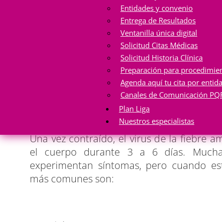
en áreas densamente pobladas con alta d
Entidades y convenio
debido a la falta de vacunación. En estas 
Entrega de Resultados
a persona.
Ventanilla única digital
Solicitud Citas Médicas
Solicitud Historia Clínica
Preparación para procedimie
Agenda aquí tu cita por entid
¿Cúales son síntomas?
Canales de Comunicación PQ
Plan Liga
Nuestros especialistas
Una vez contraído, el virus de la fiebre a
el cuerpo durante 3 a 6 días. Much
experimentan síntomas, pero cuando est
más comunes son: