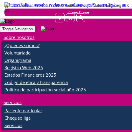
Citas Médicas:
+57 606 333 3340 notificacionesjudiciales@laliga.org.co
Cómo Donar
Toggle Navigation
Servicios
Sobre nosotros
¿Quienes somos?
Voluntariado
Organigrama
Registro Web 2026
Estados Financieros 2025
Código de ética y transparencia
Citas Médicas
Política de participación social año 2025
Facebook
Twitter
WhatsApp
Share
Servicios
Paciente particular
Chequeo liga
CITAS MÉDICAS
Servicios