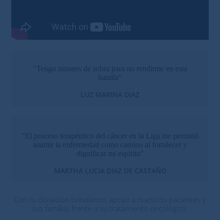
"Tengo razones de sobra para no rendirme en esta
batalla"
LUZ MARINA DIAZ
"El proceso terapéutico del cáncer en la Liga me permitió
asumir la enfermedad como camino al fortalecer y
dignificar mi espíritu"
MARTHA LUCIA DIAZ DE CASTAÑO
Con tu donación brindamos apoyo a nuestros pacientes y
sus familias frente a su tratamiento oncológico.