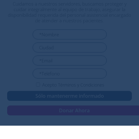
Cuidamos a nuestros servidores, buscamos proteger y
cuidar integralmente al equipo de trabajo, asegurar la
disponibilidad requerida del personal asistencial encargado
de atender a nuestros pacientes.
Acepto
Términos y Condiciones
Sólo mantenerme informado
Donar Ahora