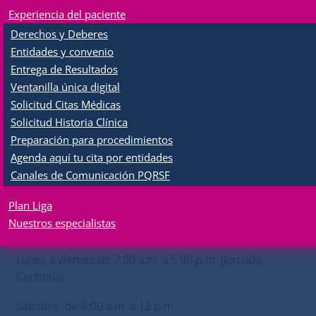
Experiencia del paciente
PBX Citas Médicas (606) 3333340
Derechos y Deberes
Línea de atención EPS WhatsApp - 310
Entidades y convenio
2511086
Entrega de Resultados
Línea de atención Particular WhatsApp - 310
Ventanilla única digital
4367592
Solicitud Citas Médicas
Solicitud Historia Clínica
Preparación para procedimientos
Agenda aquí tu cita por entidades
Solicite su Cita
o
Cancele su Cita
Canales de Comunicación PQRSF
Plan Liga
Nuestros especialistas
Horario de Call Center
Lunes a Viernes de 7:00 a.m. a 5:00 p.m. (Jornada
Continua)
Sábados de 8:00 a.m. a 12 p.m.