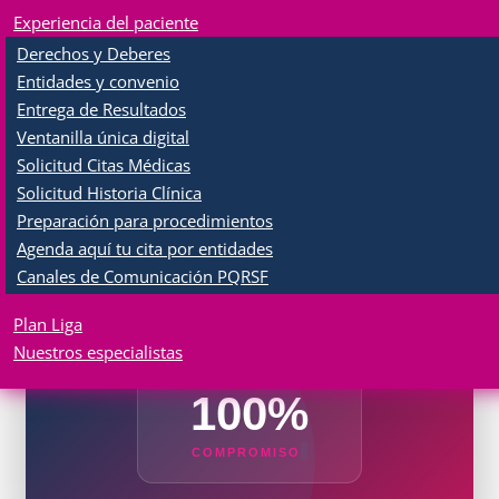
Más de 140 profesionales de la salud
Experiencia del paciente
comprometidos con brindarte atención
Derechos y Deberes
médica de excelencia, con calidad humana y
Entidades y convenio
científica.
Entrega de Resultados
Ventanilla única digital
Solicitud Citas Médicas
140+
Solicitud Historia Clínica
Preparación para procedimientos
ESPECIALISTAS
Agenda aquí tu cita por entidades
Canales de Comunicación PQRSF
40+
Plan Liga
ESPECIALIDADES
Nuestros especialistas
100%
COMPROMISO