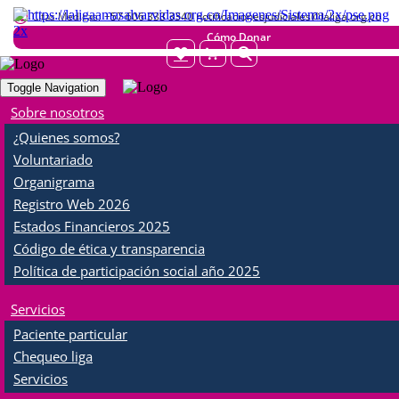
Citas Médicas:
+57 606 333 3340 notificacionesjudiciales@laliga.org.co
Cómo Donar
Toggle Navigation
MENU
Sobre nosotros
¿Quienes somos?
Nuestros especialistas
Voluntariado
Organigrama
Facebook
Twitter
WhatsApp
Share
Registro Web 2026
Estados Financieros 2025
Código de ética y transparencia
Política de participación social año 2025
✦ FUNDACIÓN LA LIGA
Servicios
AMASALVARVIDAS ✦
Paciente particular
Especialistas
Chequeo liga
Servicios