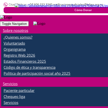
Citas Médicas:
+57 606 333 3340 notificacionesjudiciales@laliga.org.co
Cómo Donar
Toggle Navigation
Sobre nosotros
¿Quienes somos?
Voluntariado
Organigrama
Registro Web 2026
Accede a beneficios exclusivos en salud
Estados Financieros 2025
Código de ética y transparencia
Accede más fácil y con más
Política de participación social año 2025
beneficios
Servicios
a tus servicios de salud
Paciente particular
Chequeo liga
Tarifas
diferenciales
Servicios
Atención