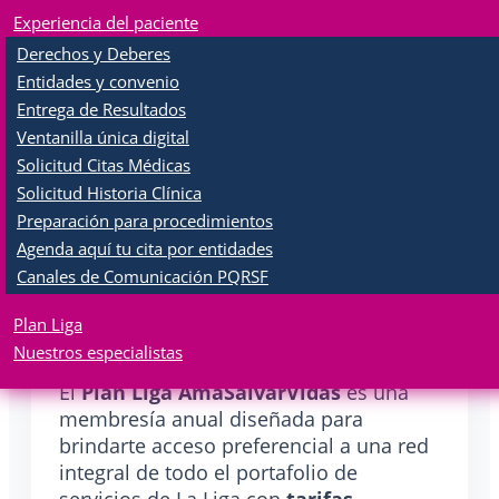
oportuna
Experiencia del paciente
Beneficios
para 5 usuarios
Derechos y Deberes
Entidades y convenio
Entrega de Resultados
Ventanilla única digital
Solicitud Citas Médicas
Solicitud Historia Clínica
Preparación para procedimientos
Agenda aquí tu cita por entidades
Canales de Comunicación PQRSF
Plan Liga
¿Qué es el Plan Liga?
Nuestros especialistas
El
Plan Liga AmaSalvarVidas
es una
membresía anual diseñada para
brindarte acceso preferencial a una red
integral de todo el portafolio de