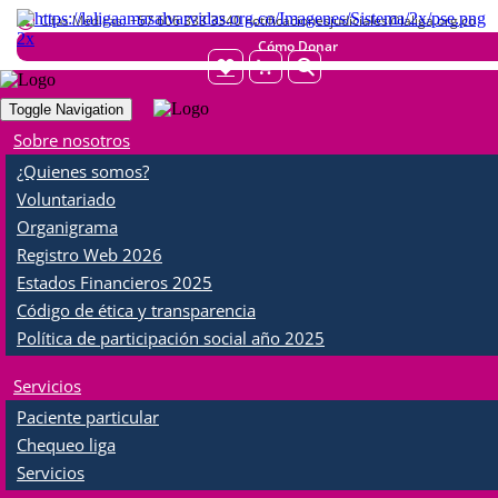
Citas Médicas:
+57 606 333 3340 notificacionesjudiciales@laliga.org.co
Cómo Donar
Toggle Navigation
MENU
Sobre nosotros
¿Quienes somos?
Día mundial de la higiene de
Voluntariado
manos
Organigrama
Registro Web 2026
Facebook
Twitter
WhatsApp
Share
Estados Financieros 2025
Código de ética y transparencia
Política de participación social año 2025
Archivos
Servicios
boletín lavado de manos
Paciente particular
liga
Chequeo liga
2.63Mb
Servicios