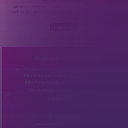
El cáncer de próstata ocupó el primer lugar de nuevos cánceres en
hombres en Colombia durante 2020, con el 24,7 % (14.460 casos y
3.846 decesos), según
Leer más..
Información de Contacto
Sede Principal Carrera 4 # 23-55 Pereira Risaralda
PBX Administrativo:
+57 606 3341513
PBX Citas Médicas:
+57 606 333 3340
notificacionesjudiciales@laliga.org.co
Contacto Electrónico
Acceso Rápido