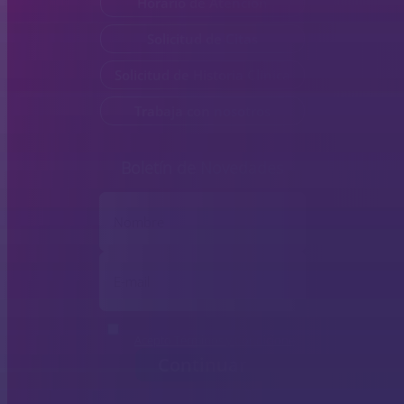
Horario de Atención
Solicitud de Citas
Solicitud de Historia Clínica
Trabaja con nosotros
Boletín de Novedades
Acepto Términos y Condiciones
Continuar