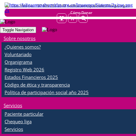
Citas Médicas:
+57 606 333 3340 notificacionesjudiciales@laliga.org.co
Cómo Donar
Toggle Navigation
Sobre nosotros
Membresía Plan Liga
¿Quienes somos?
Accede a beneficios exclusivos en salud
Voluntariado
Organigrama
Afiliarme ahora
Registro Web 2026
Estados Financieros 2025
Código de ética y transparencia
Diagnóstico PET-CT
Política de participación social año 2025
Detecta a tiempo. Actúa con precisión.
Servicios
Explorar PET-CT
Paciente particular
Chequeo liga
Servicios