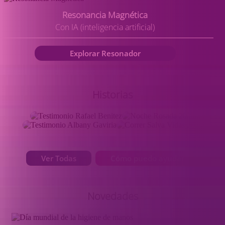
Resonancia Magnética
Con IA (inteligencia artificial)
Adquiere aquí
Entrega de
Bono por la vida
Citas Médicas
tu Plan Liga
resultados
Explorar Resonador
Historias
Ver Todas
Cómo puedo ayudar
Novedades