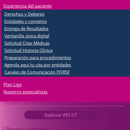
Resonancia Magnética
Experiencia del paciente
Con IA (inteligencia artificial)
Derechos y Deberes
Entidades y convenio
Explorar Resonador
Entrega de Resultados
Ventanilla única digital
Solicitud Citas Médicas
Membresía Plan Liga
Solicitud Historia Clínica
Accede a beneficios exclusivos en salud
Preparación para procedimientos
Agenda aquí tu cita por entidades
Afiliarme ahora
Canales de Comunicación PQRSF
Plan Liga
Nuestros especialistas
Diagnóstico PET-CT
Detecta a tiempo. Actúa con precisión.
Explorar PET-CT