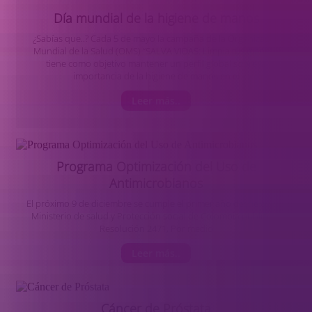
Día mundial de la higiene de manos
¿Sabías que..? Cada 5 de mayo la campaña de la Organización
Mundial de la Salud (OMS) “SALVA VIDAS: Limpia tus manos”,
tiene como objetivo mantener un perfil global sobre la
importancia de la higiene de manos en el
Leer más..
Programa Optimización del Uso de
Antimicrobianos
El próximo 9 de diciembre se cumple el primer año desde que el
Ministerio de salud y Protección social de Colombia publicó la
Resolución 2471, Por medio
Leer más..
Cáncer de Próstata