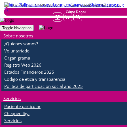
Citas Médicas:
+57 606 333 3340 notificacionesjudiciales@laliga.org.co
Cómo Donar
Toggle Navigation
Servicios
Sobre nosotros
¿Quienes somos?
Voluntariado
qr y logo
Organigrama
Paciente Particular
Nuestros servicios
Registro Web 2026
Chequeo Liga
Estados Financieros 2025
Apoyo Terapeutico
Apoyo Diagnóstico
Código de ética y transparencia
Política de participación social año 2025
Servicios
Paciente particular
Chequeo liga
qr y logo
Servicios